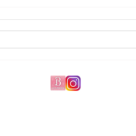
カットチェック マッシュウル
次の
フ合格！！
ショ