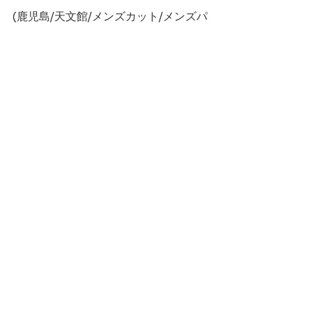
(鹿児島/天文館/メンズカット/メンズパ
ーマ/ツイストスパイラル/スパイキーシ
ョート/波巻きパーマ/波巻きスパイラル
パーマ/フェザーパーマ/シャドウパー
マ/ニュアンスパーマ/センターパート)
すべて表示
最新記事