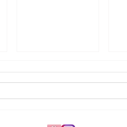
カットチェック マッシュウル
次の
フ合格！！
ショ